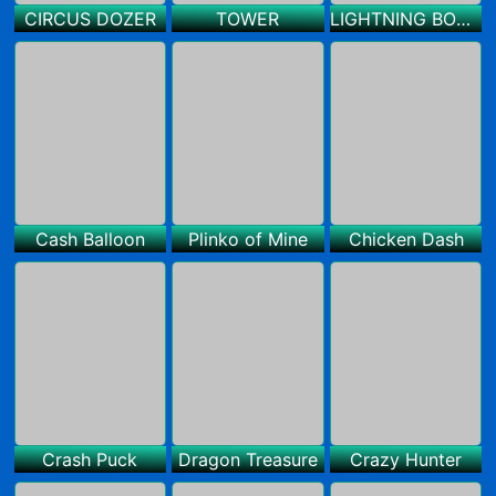
CIRCUS DOZER
TOWER
LIGHTNING BOMB
Cash Balloon
Plinko of Mine
Chicken Dash
Crash Puck
Dragon Treasure
Crazy Hunter