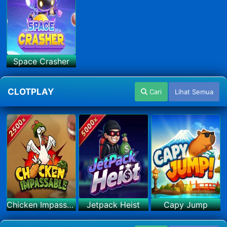
Space Crasher
CLOTPLAY
Cari
Lihat Semua
Chicken Impassable
Jetpack Heist
Capy Jump