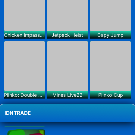
Chicken Impassable
Jetpack Heist
Capy Jump
Plinko: Double Wheel Live22
Mines Live22
Plinko Cup
IDNTRADE