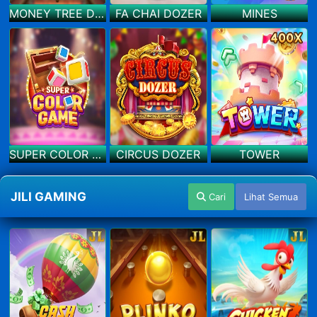
MONEY TREE DOZER
FA CHAI DOZER
MINES
SUPER COLOR GAME
CIRCUS DOZER
TOWER
JILI GAMING
Cari
Lihat Semua