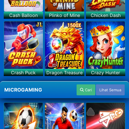
Cash Balloon
Plinko of Mine
Chicken Dash
Crash Puck
Dragon Treasure
Crazy Hunter
MICROGAMING
Cari
Lihat Semua