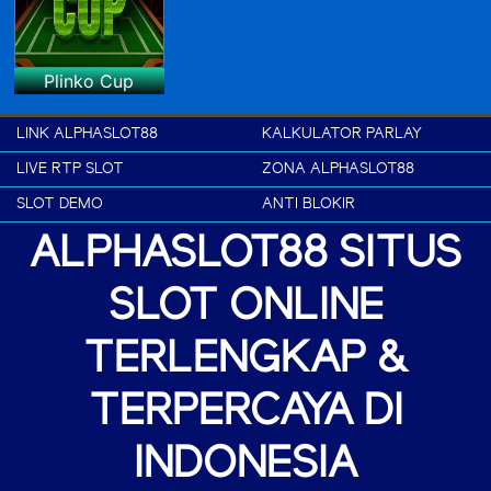
Plinko Cup
LINK ALPHASLOT88
KALKULATOR PARLAY
LIVE RTP SLOT
ZONA ALPHASLOT88
SLOT DEMO
ANTI BLOKIR
ALPHASLOT88 SITUS
SLOT ONLINE
TERLENGKAP &
TERPERCAYA DI
INDONESIA