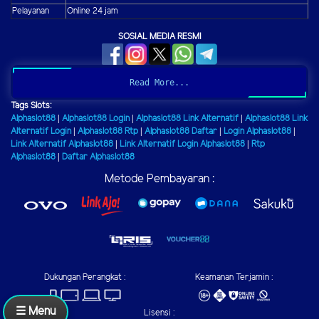
Pelayanan
Online 24 jam
SOSIAL MEDIA RESMI
Read More...
Tags Slots:
Alphaslot88
|
Alphaslot88 Login
|
Alphaslot88 Link Alternatif
|
Alphaslot88 Link
Alternatif Login
|
Alphaslot88 Rtp
|
Alphaslot88 Daftar
|
Login Alphaslot88
|
Link Alternatif Alphaslot88
|
Link Alternatif Login Alphaslot88
|
Rtp
Alphaslot88
|
Daftar Alphaslot88
Metode Pembayaran :
Dukungan Perangkat :
Keamanan Terjamin :
☰ Menu
Lisensi :