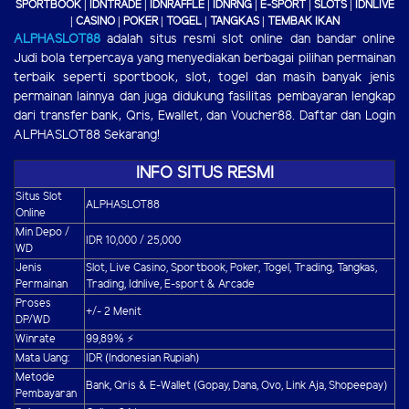
SPORTBOOK | IDNTRADE | IDNRAFFLE | IDNRNG | E-SPORT | SLOTS | IDNLIVE
| CASINO | POKER | TOGEL | TANGKAS | TEMBAK IKAN
ALPHASLOT88
adalah situs resmi slot online dan bandar online
Judi bola terpercaya yang menyediakan berbagai pilihan permainan
terbaik seperti sportbook, slot, togel dan masih banyak jenis
permainan lainnya dan juga didukung fasilitas pembayaran lengkap
dari transfer bank, Qris, Ewallet, dan Voucher88. Daftar dan Login
ALPHASLOT88 Sekarang!
INFO SITUS RESMI
Situs Slot
ALPHASLOT88
Online
Min Depo /
IDR 10,000 / 25,000
WD
Jenis
Slot, Live Casino, Sportbook, Poker, Togel, Trading, Tangkas,
Permainan
Trading, Idnlive, E-sport & Arcade
Proses
+/- 2 Menit
DP/WD
Winrate
99,89% ⚡
Mata Uang:
IDR (Indonesian Rupiah)
Metode
Bank, Qris & E-Wallet (Gopay, Dana, Ovo, Link Aja, Shopeepay)
Pembayaran