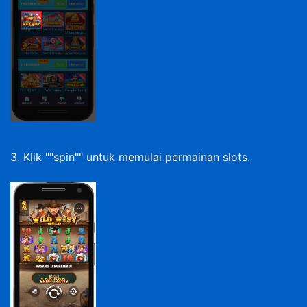
3. Klik ""spin"" untuk memulai permainan slots.