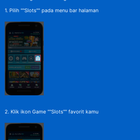
1. Pilih ""Slots"" pada menu bar halaman
2. Klik ikon Game ""Slots"" favorit kamu