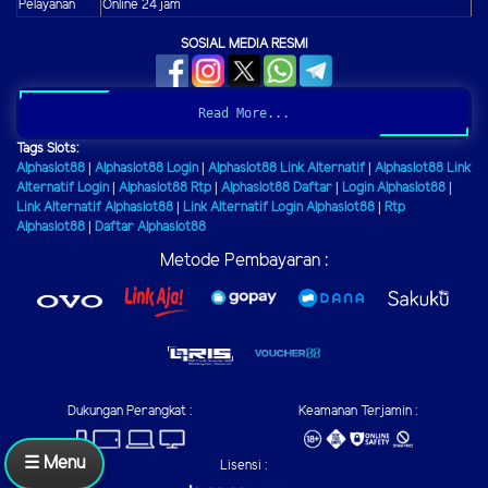
Pelayanan
Online 24 jam
SOSIAL MEDIA RESMI
Read More...
Tags Slots:
Alphaslot88
|
Alphaslot88 Login
|
Alphaslot88 Link Alternatif
|
Alphaslot88 Link
Alternatif Login
|
Alphaslot88 Rtp
|
Alphaslot88 Daftar
|
Login Alphaslot88
|
Link Alternatif Alphaslot88
|
Link Alternatif Login Alphaslot88
|
Rtp
Alphaslot88
|
Daftar Alphaslot88
Metode Pembayaran :
Dukungan Perangkat :
Keamanan Terjamin :
☰ Menu
Lisensi :